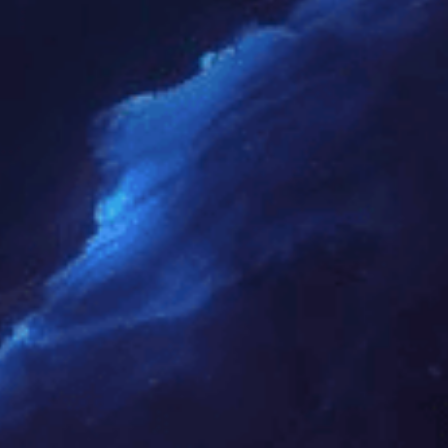
+
了
解
构安全
北京市海淀区温泉镇环山村
专业分包
详
情
+
了
解
构安全
北京市海淀区温泉镇环山村
机械租赁
详
情
+
了
解
构安全
北京市海淀区温泉镇环山村
专业分包
详
情
+
了
解
构安全
北京市海淀区温泉镇环山村
机械租赁
详
情