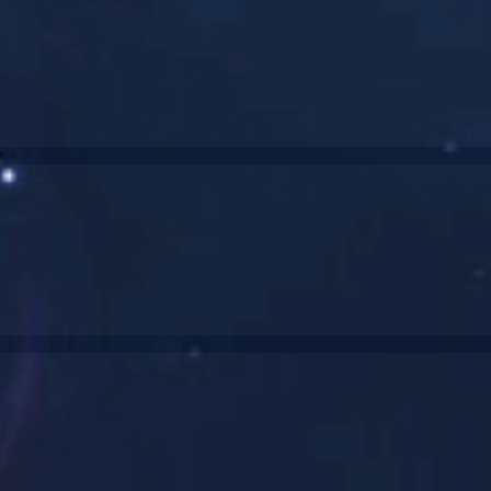
招标公告
关键词
发布单位
工程（组织机构）名