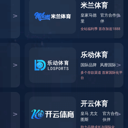
标
书
称
工程地点
类型