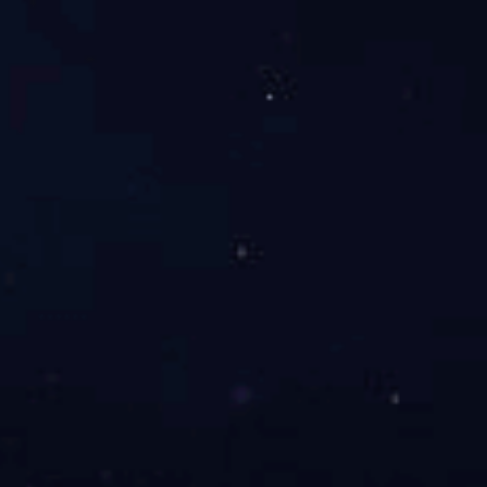
了
解
工程
石景山东南部
专业分包
详
情
+
了
解
（综合
石景山东南部，规划衙门口十二路与
供货安装
详
目
衙门口新六路交叉口
情
+
了
天津市红桥区红桥北大街东侧，其四
解
新建高
至范围为:东至流霞里小区，南至红桥
专业分包
详
区妇幼保健中心，西至红桥北大街、
情
北至现状空地
+
了
天津市红桥区红桥北大街东侧，其四
解
新建高
至范围为:东至流霞里小区，南至红桥
物资供应
详
区妇幼保健中心，西至红桥北大街、
情
北至现状空地。
+