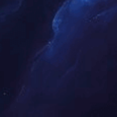
石板片区城中村改造项目
房建设）幼儿园图纸范围
华体会官方版网站登
花溪区石板片区城中村改
设计变更等）厨房设备深
录入口-华体会（中
（安置房建设）施工图设
供货、安装、调试、维保
国）
购、施工总承包（EP
等。
黄埔区云埔街火村社区莲
广州市黄埔区云埔街火村
济合作社城中村改造项目
华体会官方版网站登
潭经济合作社城中村改
街南岗西路片区）复建10
录入口-华体会（中
（南岗街南岗西路片区）复
工图设计及施工总承包项
国）
地块施工图设计及施工总
 挖机等机械租赁。
目
SCXN-A5-2住宅地块工
设计施工总承包一期二批
中航建设集团南方工
知识城ZSCXN-A5-2住
下室、4#、5#、6#） 灯
程有限公司
程项目设计施工总承
具供货 。
范围内的土石方工程等全
华体会官方版网站登
北苑家园中心项目周边西
内容，包括但不限于土石
录入口-华体会（中
地下通道、西关南街过街
方开挖
国）
目