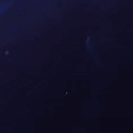
+
了
造项目
解
计、采
花溪区石板镇
供货安装
详
C）
情
+
社区莲
了
造项目
解
建10
广州市黄埔区南岗街道南岗西路北侧
机械租赁
详
承包项
情
+
了
解
宅地块工
黄埔区中新广州知识域,创新大道以东,
物资供应
详
包
信息四路以北,技术二路以西
情
+
北京市通州区：北京副中心核心区
了
关南街
0403街区，隶属北苑街道，东至西关
解
天桥项
二巷，西至北苑南路，南至FZX-
专业分包
详
0403-0147、0148地块，北至北苑南
情
路
+