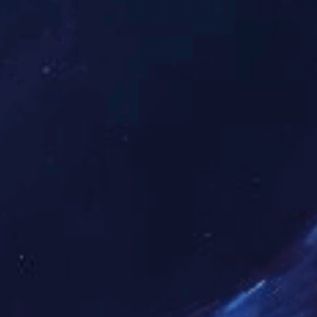
0403-0147、0148地块，北至北苑南
情
路
+
了
解
建工程
新都区大丰街道太平碑路469号
劳务分包
详
情
+
了
解
构安全
北京市海淀区温泉镇环山村
供货安装
详
情
+
了
解
构安全
北京市海淀区温泉镇环山村
专业分包
详
情
+
了
解
构安全
北京市海淀区温泉镇环山村
专业分包
详
情