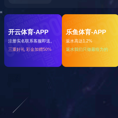
时间
（万
元）
北苑家园中心项目周边西关南街地下通
本工
2026-
道、西关南街过街天桥项目 商品混凝土供
等）所
08-07
货招标文件
北苑家园中心项目周边西关南街地下通
本工
2026-
道、西关南街过街天桥项目 商品混凝土供
等）所
08-06
货招标文件
北苑家
北苑家园中心项目周边西关南街地下通
地下通
2026-
道、西关南街过街天桥项目 结构劳务工程
08-05
目范围
招标文件
北苑家园中心项目周边西关南街地下通
根据图
2026-
道、西关南街过街天桥项目 装饰专业分包
08-04