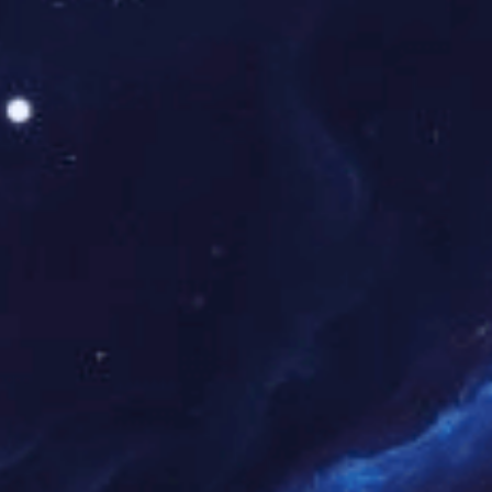
修工程、室外工程等所有
工程内容。
华体会官方版网站登
化中心楼体抗浮结构安全
航材文化中心楼体抗浮结
录入口-华体会（中
修复工程渣土消纳
修复工程
国）
华体会官方版网站登
化中心楼体抗浮结构安全
航材文化中心楼体抗浮结
录入口-华体会（中
程施工电梯租赁机安拆。
修复工程
国）
化中心楼体抗浮结构安全
华体会官方版网站登
航材文化中心楼体抗浮结
程配重混凝土专业分包工
录入口-华体会（中
修复工程
关的所有工程内容。
国）
华体会官方版网站登
化中心楼体抗浮结构安全
航材文化中心楼体抗浮结
录入口-华体会（中
程施工电梯租赁机安拆。
修复工程
国）