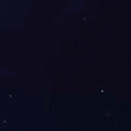
了
解
复工程
北京市通州区宋庄镇
专业分包
详
情
+
了
解
地项目
榆垡镇、礼贤镇和河北省廊坊市广阳
专业分包
详
期工程
区之间，北京大兴国际机场内
情
+
了
解
地项目
榆垡镇、礼贤镇和河北省廊坊市广阳
专业分包
详
期工程
区之间，北京大兴国际机场内
情
+
了
天津市红桥区红桥北大街东侧，其四
解
新建高
至范围为:东至流霞里小区，南至红桥
物资供应
详
区妇幼保健中心，西至红桥北大街、
情
北至现状空地。
+