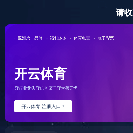
华体会官方版网站登录入口-华体会（中