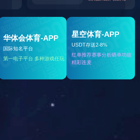
查
看
2)北京市通州区：北京副中心核心区
了
关南街
0403街区，隶属北苑街道，东至西关
解
天桥项
二巷，西至北苑南路，南至FZX-
物资供应
详
0403-0147、0148地块，北至北苑南
情
路
+
北京市通州区：北京副中心核心区
了
关南街
0403街区，隶属北苑街道，东至西关
解
天桥项
二巷，西至北苑南路，南至FZX-
物资供应
详
0403-0147、0148地块，北至北苑南
情
路
+
北京市通州区：北京副中心核心区
了
关南街
0403街区，隶属北苑街道，东至西关
解
天桥项
二巷，西至北苑南路，南至FZX-
劳务分包
详
0403-0147、0148地块，北至北苑南
情
路
+
北京市通州区：北京副中心核心区
了
关南街
0403街区，隶属北苑街道，东至西关
解
天桥项
二巷，西至北苑南路，南至FZX-
专业分包
详